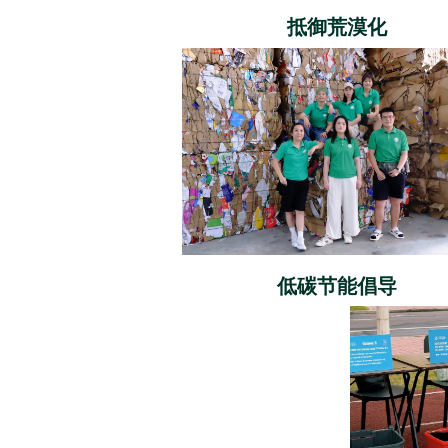
抵御荒漠化
低碳节能倡导