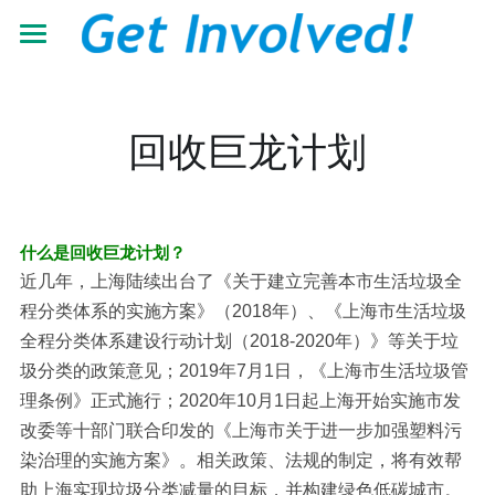
首页
关于我们
回收巨龙计划
工作领域
了解根与芽
认识珍·古道尔
最新动态
抵御荒漠化
什么是回收巨龙计划？
共建伙伴
可持续发展教育
近几年，上海陆续出台了《关于建立完善本市生活垃圾全
青年力量
程分类体系的实施方案》（2018年）、《上海市生活垃圾
加入我们
有机生态教育
资源中心
志愿者+
全程分类体系建设行动计划（2018-2020年）》等关于垃
圾分类的政策意见；2019年7月1日，《上海市生活垃圾管
低碳节能倡导
学校小组
搜索
机构年报
理条例》正式施行；2020年10月1日起上海开始实施市发
改委等十部门联合印发的《上海市关于进一步加强塑料污
营造可持续生活
教材教程
中文
染治理的实施方案》。相关政策、法规的制定，将有效帮
助力儿童成长
影像资料
中文
助上海实现垃圾分类减量的目标，并构建绿色低碳城市。