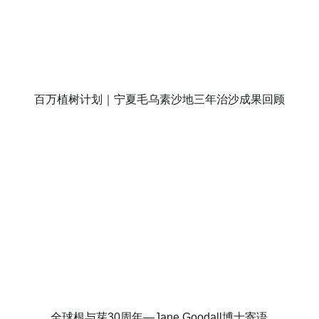
百万植树计划｜宁夏毛乌素沙地三年治沙成果回顾
全球根与芽30周年—Jane Goodall博士寄语