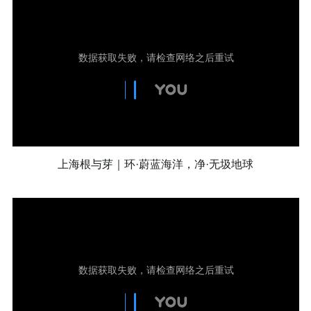
上海根与芽｜环·蔚蓝海洋，净·无圾地球