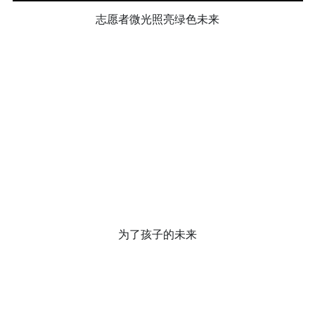
志愿者微光照亮绿色未来
倡导生物多样性
English
更多
为了孩子的未来