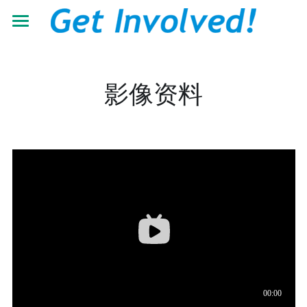
首页
关于我们
影像资料
工作领域
了解根与芽
认识珍·古道尔
最新动态
抵御荒漠化
共建伙伴
可持续发展教育
青年力量
加入我们
有机生态教育
资源中心
志愿者+
低碳节能倡导
学校小组
搜索
机构年报
营造可持续生活
教材教程
中文
助力儿童成长
影像资料
中文