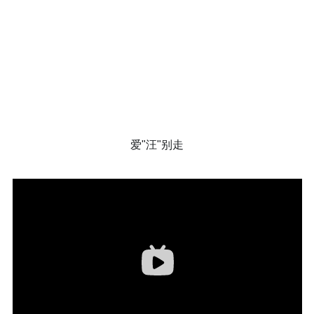
爱"汪"别走